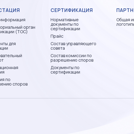
СТАЦИЯ
СЕРТИФИКАЦИЯ
ПАРТН
информация
Нормативные
Общая и
документы по
логотип
ориальный орган
сертификации
икации (ТОС)
Прайс
нты для
Состав управляющего
ации
совета
вательный
Состав комиссии по
рт
разрешению споров
ационная
Документы по
ия
сертификации
ия по
ению споров