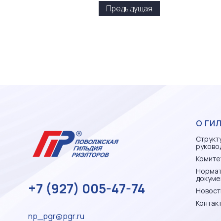
Предыдущая
О ГИ
Структ
руково
Комите
Норма
докуме
+7 (927) 005-47-74
Новост
Контак
np_pgr@pgr.ru