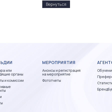
Вернуться
ЛЬДИИ
МЕРОПРИЯТИЯ
АГЕНТ
ура или
Анонсы и регистрация
Обучени
дящие органы
на мероприятие
Префер
ты и комиссии
Фототчеты
Статисти
тивные
БрендБу
нты
и
ты