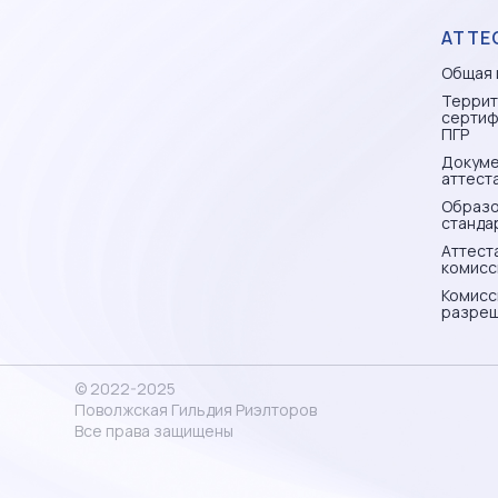
АТТЕ
Общая 
Террит
сертиф
ПГР
Докуме
аттест
Образо
станда
Аттест
комисс
Комисс
разреш
© 2022-2025
Поволжская Гильдия Риэлторов
Все права защищены