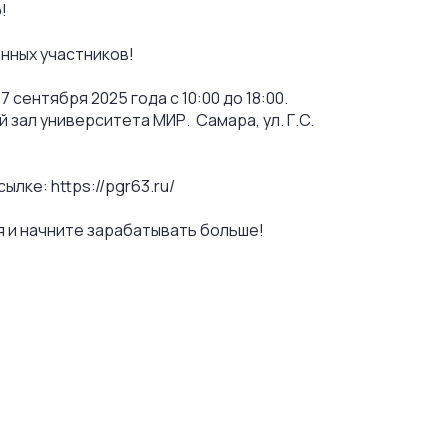
о!
нных участников!
 сентября 2025 года с 10:00 до 18:00.
 зал университета МИР. Самара, ул. Г.C.
лке: https://pgr63.ru/
я и начните зарабатывать больше!