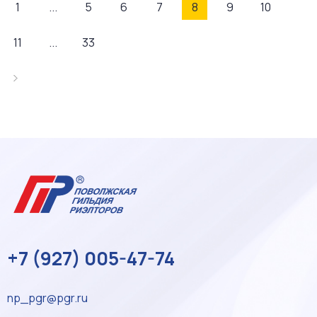
1
...
5
6
7
8
9
10
11
...
33
+7 (927) 005-47-74
np_pgr@pgr.ru