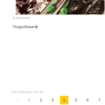
9
МАЯ 2026
Подробнее
На странице 4 из 32
1
2
3
4
5
6
7