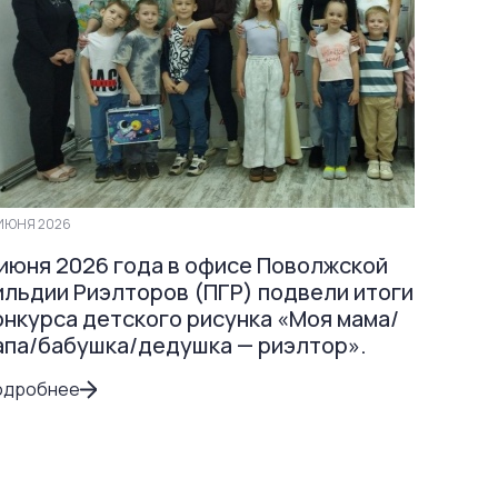
ИЮНЯ 2026
 июня 2026 года в офисе Поволжской
ильдии Риэлторов (ПГР) подвели итоги
онкурса детского рисунка «Моя мама/
апа/бабушка/дедушка — риэлтор».
одробнее