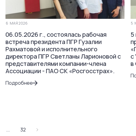
6
МАЯ 2026
5
06.05.2026 г., состоялась рабочая
5
встреча президента ПГР Гузалии
п
Рахматовой и исполнительного
«
директора ПГР Светланы Ларионовой с
с
представителями компании-члена
в
Ассоциации - ПАО СК «Росгосстрах».
П
Подробнее
...
32