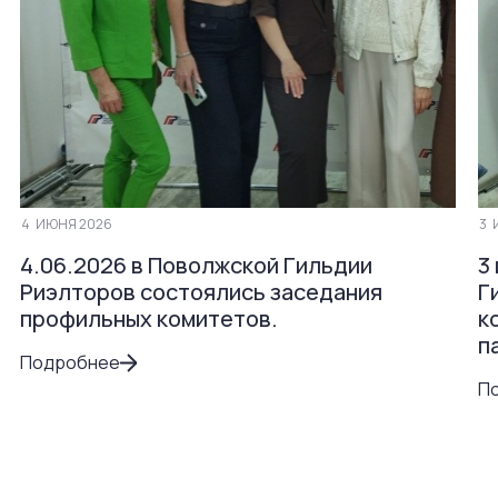
4
ИЮНЯ 2026
3
4.06.2026 в Поволжской Гильдии
3
Риэлторов состоялись заседания
Г
профильных комитетов.
к
п
Подробнее
П