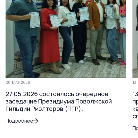
28
МАЯ 2026
13
27.05.2026 состоялось очередное
1
заседание Президиума Поволжской
п
Гильдии Риэлторов (ПГР).
к
с
Подробнее
П