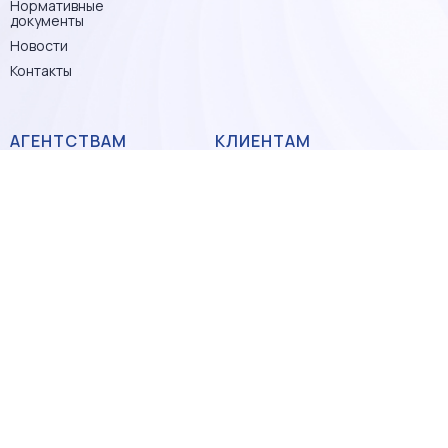
Нормативные
документы
Новости
Контакты
АГЕНТСТВАМ
КЛИЕНТАМ
Обучения и семинары
Проверьте своего
риэлтора
Преференции
Запись на бесплатную
Статистика и
консультацию
аналитика
Преимущества
БрендБук
работы с членами ПГР
АТТЕСТАЦИЯ
СЕРТИФИКАЦИЯ
Общая информация
Нормативные
документы по
Территориальный
сертификации
орган сертификации
(ТОС) ПГР
Прайс