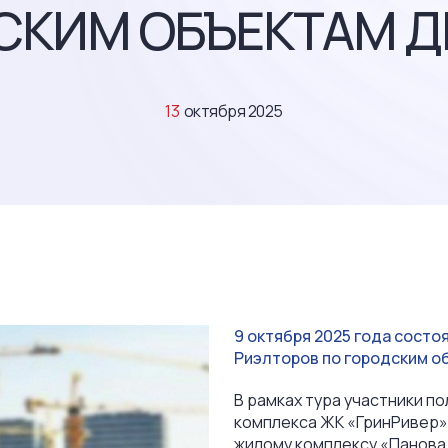
СКИМ ОБЪЕКТАМ ДК
13
октября 2025
9 октября 2025 года сост
Риэлторов по городским о
В рамках тура участники 
комплекса ЖК «ГринРивер»
жилому комплексу «Панова