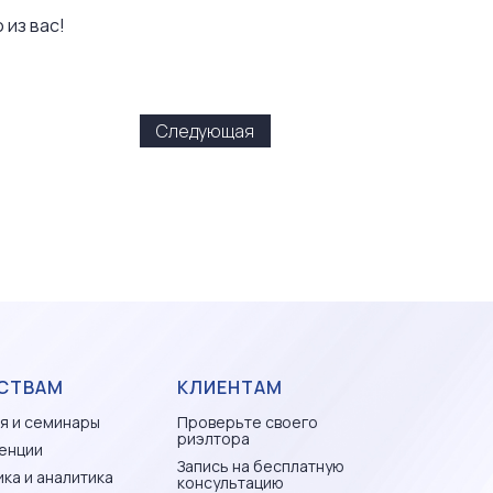
 из вас!
Следующая
СТВАМ
КЛИЕНТАМ
я и семинары
Проверьте своего
риэлтора
енции
Запись на бесплатную
ка и аналитика
консультацию