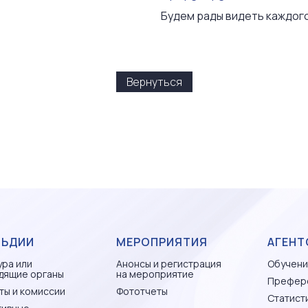
Будем рады видеть каждого
Вернуться
ЛЬДИИ
МЕРОПРИЯТИЯ
АГЕНТ
ура или
Анонсы и регистрация
Обучени
дящие органы
на мероприятие
Префер
ты и комиссии
Фототчеты
Статисти