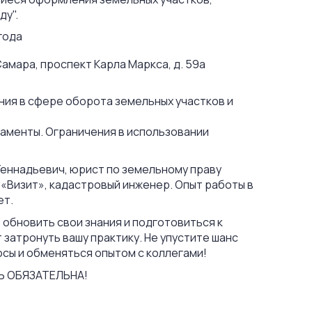
ду".
года
Самара, проспект Карла Маркса, д. 59а
ния в сфере оборота земельных участков и
ламенты. Ограничения в использовании
Геннадьевич, юрист по земельному праву
й «Визит», кадастровый инженер. Опыт работы в
ет.
обновить свои знания и подготовиться к
 затронуть вашу практику. Не упустите шанс
сы и обменяться опытом с коллегами!
 ОБЯЗАТЕЛЬНА!