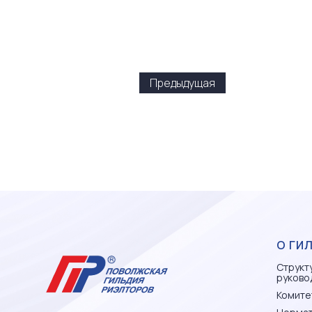
Предыдущая
О ГИ
Структ
руково
Комите