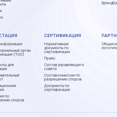
тивные
БрендБу
нты
и
ты
СТАЦИЯ
СЕРТИФИКАЦИЯ
ПАРТН
информация
Нормативные
Общая и
документы по
логотип
ориальный орган
сертификации
икации (ТОС)
Прайс
нты для
Состав управляющего
ации
совета
вательный
Состав комиссии по
рт
разрешению споров
ационная
Документы по
ия
сертификации
ия по
ению споров