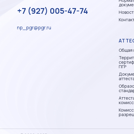
Норма
докуме
+7 (927) 005-47-74
Новост
Контак
np_pgr@pgr.ru
АТТЕ
Общая 
Террит
сертиф
ПГР
Докуме
аттест
Образо
станда
Аттест
комисс
Комисс
разреш