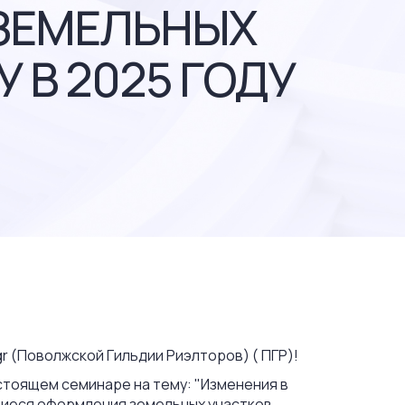
ЗЕМЕЛЬНЫХ
 В 2025 ГОДУ
 (Поволжской Гильдии Риэлторов) ( ПГР)!
стоящем семинаре на тему: "Изменения в
иеся оформления земельных участков,