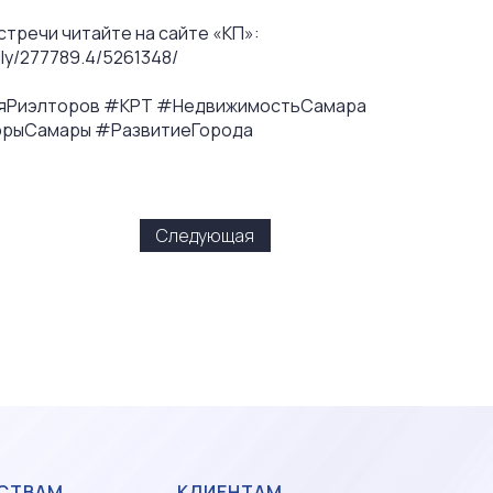
тречи читайте на сайте «КП»:
ily/277789.4/5261348/
яРиэлторов #КРТ #НедвижимостьСамара
рыСамары #РазвитиеГорода
Следующая
СТВАМ
КЛИЕНТАМ