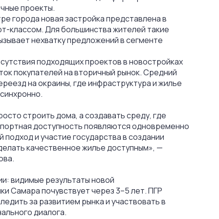
ечные проекты.
ре города новая застройка представлена в
рт-классом. Для большинства жителей такие
ызывает нехватку предложений в сегменте
тсутствия подходящих проектов в новостройках
ок покупателей на вторичный рынок. Средний
ереезд на окраины, где инфраструктура и жилье
 синхронно.
росто строить дома, а создавать среду, где
нспортная доступность появляются одновременно
й подход и участие государства в создании
делать качественное жилье доступным»
, —
ова.
ии: видимые результаты новой
и Самара почувствует через 3–5 лет. ПГР
едить за развитием рынка и участвовать в
ального диалога.