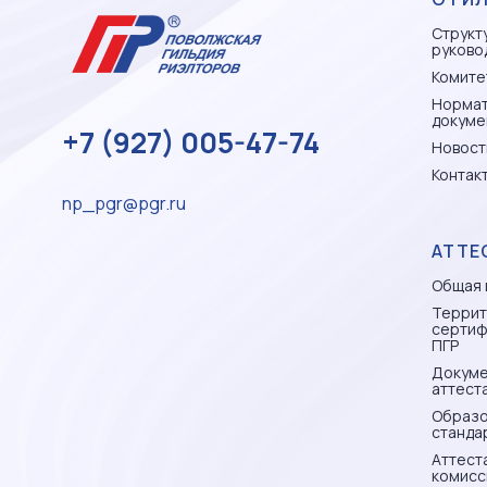
Структ
руково
Комите
Норма
докуме
+7 (927) 005-47-74
Новост
Контак
np_pgr@pgr.ru
АТТЕ
Общая 
Террит
сертиф
ПГР
Докуме
аттест
Образо
станда
Аттест
комисс