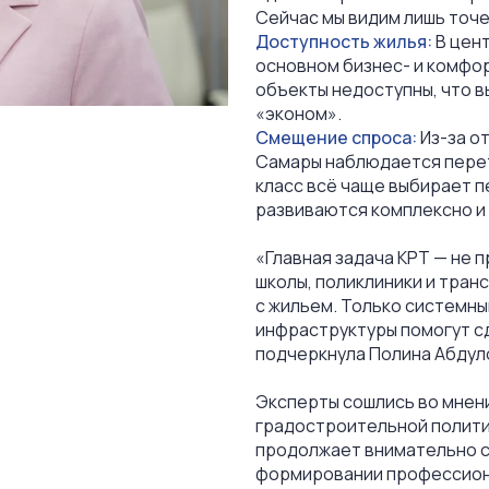
Сейчас мы видим лишь точ
Доступность жилья:
В цент
основном бизнес- и комфо
объекты недоступны, что в
«эконом».
Смещение спроса:
Из-за о
Самары наблюдается перет
класс всё чаще выбирает п
развиваются комплексно и
«Главная задача КРТ — не п
школы, поликлиники и тра
с жильем. Только системны
инфраструктуры помогут с
подчеркнула Полина Абдул
Эксперты сошлись во мнен
градостроительной политик
продолжает внимательно сл
формировании профессион