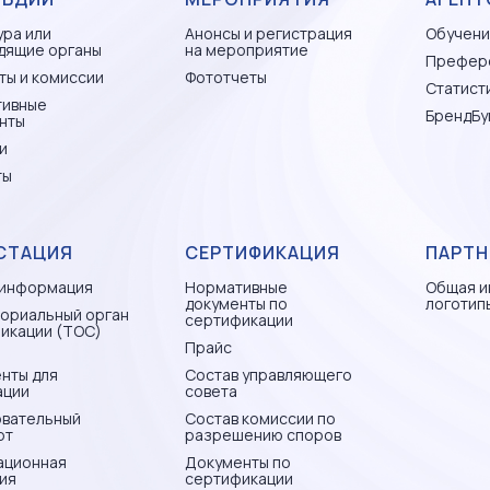
ура или
Анонсы и регистрация
Обучени
дящие органы
на мероприятие
Префер
ты и комиссии
Фототчеты
Статисти
тивные
БрендБу
нты
и
ты
СТАЦИЯ
СЕРТИФИКАЦИЯ
ПАРТН
информация
Нормативные
Общая и
документы по
логотип
ориальный орган
сертификации
икации (ТОС)
Прайс
нты для
Состав управляющего
ации
совета
вательный
Состав комиссии по
рт
разрешению споров
ационная
Документы по
ия
сертификации