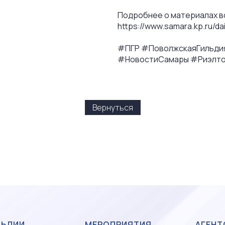
Подробнее о материалах вс
https://www.samara.kp.ru/da
#ПГР #ПоволжскаяГильди
#НовостиСамары #Риэлто
Вернуться
ЛЬДИИ
МЕРОПРИЯТИЯ
АГЕНТ