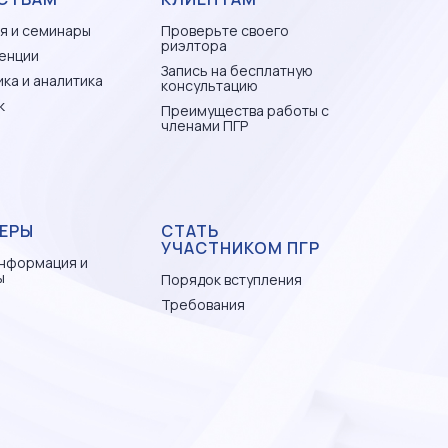
я и семинары
Проверьте своего
риэлтора
енции
Запись на бесплатную
ка и аналитика
консультацию
к
Преимущества работы с
членами ПГР
ЕРЫ
СТАТЬ
УЧАСТНИКОМ ПГР
нформация и
ы
Порядок вступления
Требования