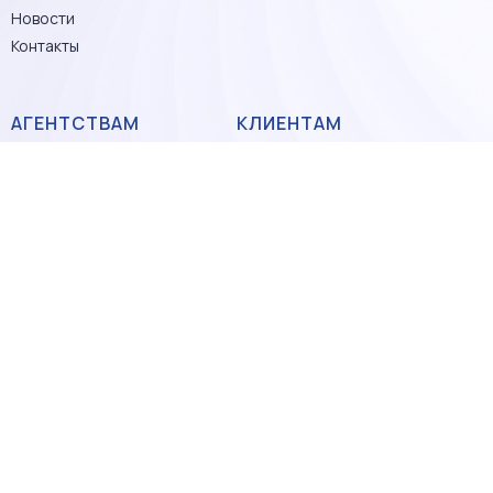
Новости
Контакты
АГЕНТСТВАМ
КЛИЕНТАМ
Обучения и семинары
Проверьте своего
риэлтора
Преференции
Запись на бесплатную
Статистика и
консультацию
аналитика
Преимущества
БрендБук
работы с членами ПГР
АТТЕСТАЦИЯ
СЕРТИФИКАЦИЯ
Общая информация
Нормативные
документы по
Территориальный
сертификации
орган сертификации
(ТОС) ПГР
Прайс
Документы для
Состав управляющего
аттестации
совета