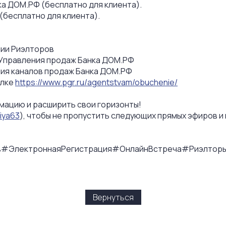
а ДОМ.РФ (бесплатно для клиента).
(бесплатно для клиента).
дии Риэлторов
 Управления продаж Банка ДОМ.РФ
тия каналов продаж Банка ДОМ.РФ
ылке
https://www.pgr.ru/agentstvam/obuchenie/
мацию и расширить свои горизонты!
diya63
), чтобы не пропустить следующих прямых эфиров и
в
#ЭлектроннаяРегистрация
#ОнлайнВстреча
#Риэлтор
Вернуться