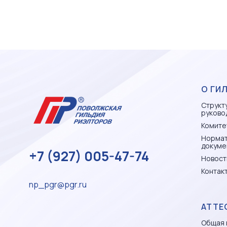
О ГИ
Структ
руково
Комите
Норма
докуме
+7 (927) 005-47-74
Новост
Контак
np_pgr@pgr.ru
АТТЕ
Общая 