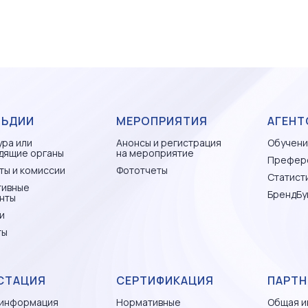
ЛЬДИИ
МЕРОПРИЯТИЯ
АГЕНТ
ура или
Анонсы и регистрация
Обучени
дящие органы
на мероприятие
Префер
ты и комиссии
Фототчеты
Статисти
тивные
БрендБу
нты
и
ты
СТАЦИЯ
СЕРТИФИКАЦИЯ
ПАРТН
информация
Нормативные
Общая и