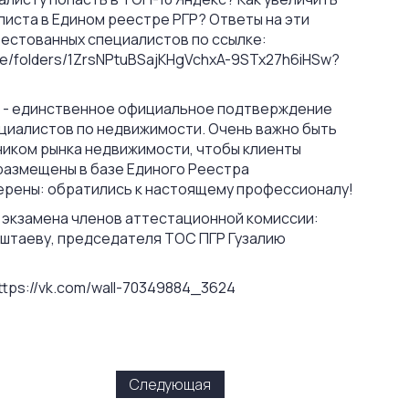
листа в Едином реестре РГР? Ответы на эти
тестованных специалистов по ссылке:
rive/folders/1ZrsNPtuBSajKHgVchxA-9STx27h6iHSw?
 - единственное официальное подтверждение
ециалистов по недвижимости. Очень важно быть
иком рынка недвижимости, чтобы клиенты
размещены в базе Единого Реестра
и уверены: обратились к настоящему профессионалу!
 экзамена членов аттестационной комиссии:
Аштаеву, председателя ТОС ПГР Гузалию
ttps://vk.com/wall-70349884_3624
Следующая