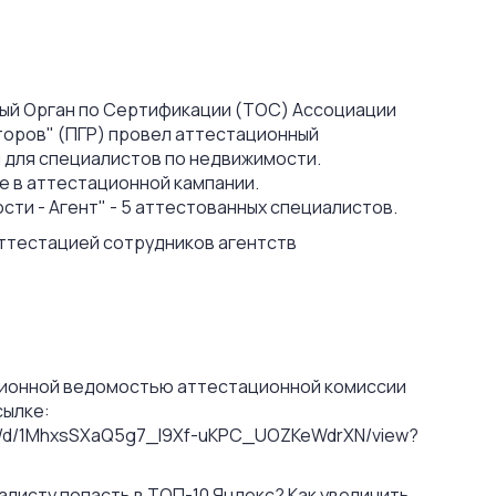
ьный Орган по Сертификации (ТОС) Ассоциации
торов" (ПГР) провел аттестационный
 для специалистов по недвижимости.
е в аттестационной кампании.
ти - Агент" - 5 аттестованных специалистов.
ттестацией сотрудников агентств
ционной ведомостью аттестационной комиссии
сылке:
file/d/1MhxsSXaQ5g7_I9Xf-uKPC_UOZKeWdrXN/view?
листу попасть в ТОП-10 Яндекс? Как увеличить