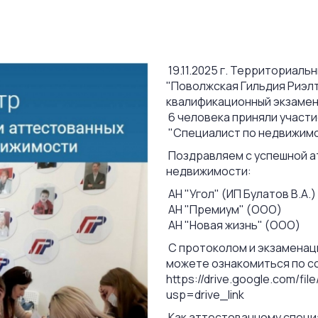
19.11.2025 г. Территориал
"Поволжская Гильдия Риэл
квалификационный экзамен
6 человека приняли участи
"Специалист по недвижимос
Поздравляем с успешной а
недвижимости:
АН "Угол" (ИП Булатов В.А.)
АН "Премиум" (ООО)
АН "Новая жизнь" (ООО)
С протоколом и экзамена
можете ознакомиться по с
https://drive.google.com/
usp=drive_link
Как аттестованному специа