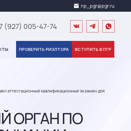
np_pgr@pgr.ru
7 (927) 005-47-74
КТЫ
ПРОВЕРИТЬ РИЭЛТОРА
ВСТУПИТЬ В ПГР
овел аттестационный квалификационный экзамен для
ЫЙ ОРГАН ПО