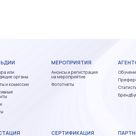
ЛЬДИИ
МЕРОПРИЯТИЯ
АГЕНТ
ура или
Анонсы и регистрация
Обучени
дящие органы
на мероприятие
Префер
ты и комиссии
Фототчеты
Статисти
тивные
БрендБу
нты
и
ты
СТАЦИЯ
СЕРТИФИКАЦИЯ
ПАРТН