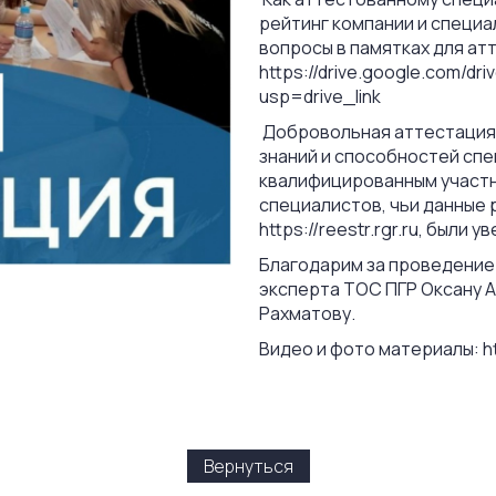
рейтинг компании и специа
вопросы в памятках для ат
https://drive.google.com/d
usp=drive_link
Добровольная аттестация
знаний и способностей сп
квалифицированным участн
специалистов, чьи данные 
https://reestr.rgr.ru, был
Благодарим за проведение
эксперта ТОС ПГР Оксану 
Рахматову.
Видео и фото материалы: h
Вернуться