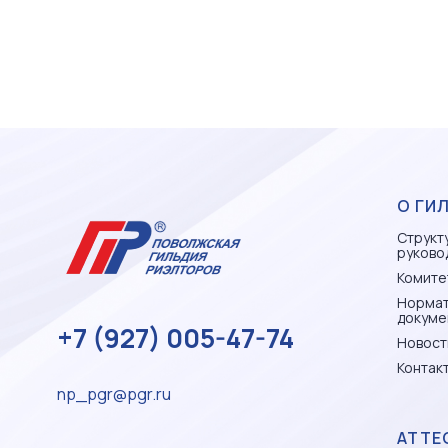
О ГИ
Структ
руково
Комите
Норма
докуме
+7 (927) 005-47-74
Новост
Контак
np_pgr@pgr.ru
АТТЕ