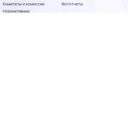
Комитеты и комиссии
Фототчеты
Нормативные
документы
Новости
Контакты
АГЕНТСТВАМ
КЛИЕНТАМ
Обучения и семинары
Проверьте своего
риэлтора
Преференции
Запись на бесплатную
Статистика и
консультацию
аналитика
Преимущества
БрендБук
работы с членами ПГР
АТТЕСТАЦИЯ
СЕРТИФИКАЦИЯ
Общая информация
Нормативные
документы по
Территориальный
сертификации
орган сертификации