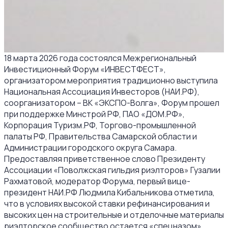
18 марта 2026 года состоялся Межрегиональный
Инвестиционный Форум «ИНВЕСТФЕСТ»,
организатором мероприятия традиционно выступила
Национальная Ассоциация Инвесторов (НАИ.РФ),
соорганизатором – ВК «ЭКСПО-Волга», Форум прошел
при поддержке Минстрой РФ, ПАО «ДОМ.РФ»,
Корпорация Туризм.РФ, Торгово-промышленной
палаты РФ, Правительства Самарской области и
Администрации городского округа Самара.
Предоставляя приветственное слово Президенту
Ассоциации «Поволжская гильдия риэлторов» Гузалии
Рахматовой, модератор Форума, первый вице-
президент НАИ.РФ Людмила Кибальникова отметила,
что в условиях высокой ставки рефинансирования и
высоких цен на строительные и отделочные материалы
риэлторское сообщество остается «спецназом»