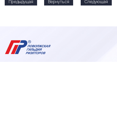
Предыдущая
Вернуться
Следующая
+7 (927) 005-47-74
np_pgr@pgr.ru
О ГИЛЬДИИ
МЕРОПРИЯТИЯ
Структура или
Анонсы и регистрация
руководящие органы
на мероприятие