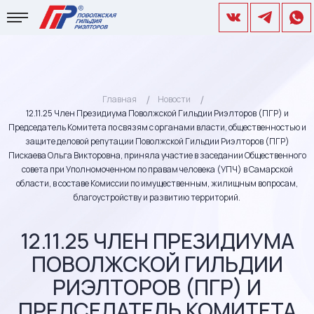
Главная
Новости
12.11.25 Член Президиума Поволжской Гильдии Риэлторов (ПГР) и
Председатель Комитета по связям с органами власти, общественностью и
защите деловой репутации Поволжской Гильдии Риэлторов (ПГР)
Пискаева Ольга Викторовна, приняла участие в заседании Общественного
совета при Уполномоченном по правам человека (УПЧ) в Самарской
области, в составе Комиссии по имущественным, жилищным вопросам,
благоустройству и развитию территорий.
12.11.25 ЧЛЕН ПРЕЗИДИУМА
ПОВОЛЖСКОЙ ГИЛЬДИИ
РИЭЛТОРОВ (ПГР) И
ПРЕДСЕДАТЕЛЬ КОМИТЕТА