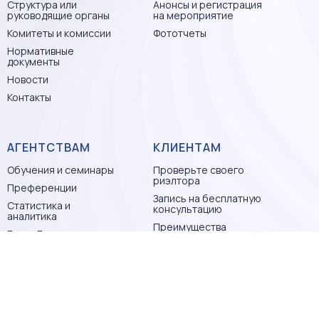
Структура или
Анонсы и регистрация
руководящие органы
на мероприятие
Комитеты и комиссии
Фототчеты
Нормативные
документы
Новости
Контакты
АГЕНТСТВАМ
КЛИЕНТАМ
Обучения и семинары
Проверьте своего
риэлтора
Преференции
Запись на бесплатную
Статистика и
консультацию
аналитика
Преимущества
БрендБук
работы с членами ПГР
АТТЕСТАЦИЯ
СЕРТИФИКАЦИЯ
Общая информация
Нормативные