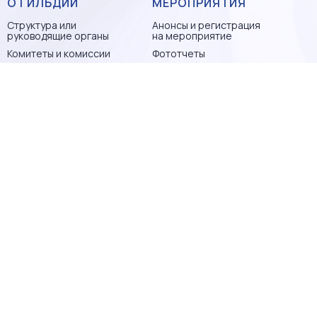
О ГИЛЬДИИ
МЕРОПРИЯТИЯ
Структура или
Анонсы и регистрация
руководящие органы
на мероприятие
Комитеты и комиссии
Фототчеты
Нормативные
документы
Новости
Контакты
АГЕНТСТВАМ
КЛИЕНТАМ
Обучения и семинары
Проверьте своего
риэлтора
Преференции
Запись на бесплатную
Статистика и
консультацию
аналитика
Преимущества
БрендБук
работы с членами ПГР
АТТЕСТАЦИЯ
СЕРТИФИКАЦИЯ